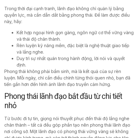
Trong thời đại cạnh tranh, lãnh đạo không chỉ quản lý bằng
quyền lực, mà cần dẫn dắt bằng phong thái. Để làm được điều
này, hãy:
Kết hợp ngoại hình gọn gàng, ngôn ngữ cơ thể vững vàng
và thái độ chân thành.
Rèn luyện kỹ năng mềm, đặc biệt là nghệ thuật giao tiếp
và lắng nghe.
Duy trì sự nhất quán trong hành động, lời nói và quyết
định.
Phong thái không phải bẩm sinh, mà là kết quả của sự rèn
luyện. Mỗi ngày, chỉ cần điều chỉnh từng thói quen nhỏ, bạn đã
tiến gần hơn đến hình ảnh lãnh đạo truyền cảm hứng.
Phong thái lãnh đạo bắt đầu từ chi tiết
nhỏ
Từ bước đi tự tin, giọng nói thuyết phục đến thái độ lắng nghe
chân thành – tất cả đều góp phần tạo nên phong thái lãnh đạo
nơi công sở. Một lãnh đạo có phong thái vững vàng sẽ không
chỉ được kính trọng, mà còn trở thành nguồn động lực cho tập