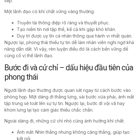
sếp.
Một lãnh đạo có khí chất vững vàng thường:
Truyền tải thông điệp rõ ràng và thuyết phục.
Tạo niềm tin nơi tập thể, kể cả khi gặp khó khăn.
Duy trì được uy tín cá nhân thông qua hành vi nhất quán.
Ngược lại, phong thái thiếu tự tin dễ làm nhân viên nghi ngờ khả
năng dẫn dắt. Vì vậy, rèn luyện điều đó là cách bền vững để
củng cố vị thế lãnh đạo.
Bước đi và cử chỉ – dấu hiệu đầu tiên của
phong thái
Người lãnh đạo thường được quan sát ngay từ cách bước vào
phòng họp. Một dáng đi thẳng lưng, sải bước vừa phải, ánh mắt
tập trung sẽ toát lên sự tự tin. Ngược lại, bước đi vội vã hay
khom lưng lại tạo cảm giác thiếu chắc chắn.
Ngoài dáng đi, những cử chỉ nhỏ cũng ảnh hưởng khí chất:
Ánh mắt: Nhìn thẳng nhưng không căng thẳng, giúp tạo
kết nối.