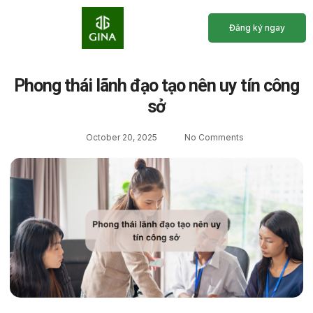
Đăng ký ngay
Trang Chủ
Giới Thiệu
Chương Trình Học
Lịch Khai Giảng
Phong thái lãnh đạo tạo nên uy tín công
sở
October 20, 2025
No Comments