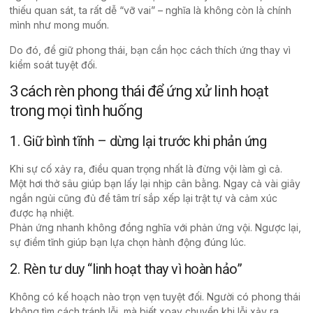
thiếu quan sát, ta rất dễ “vỡ vai” – nghĩa là không còn là chính
mình như mong muốn.
Do đó, để giữ phong thái, bạn cần học cách thích ứng thay vì
kiểm soát tuyệt đối.
3 cách rèn phong thái để ứng xử linh hoạt
trong mọi tình huống
1. Giữ bình tĩnh – dừng lại trước khi phản ứng
Khi sự cố xảy ra, điều quan trọng nhất là đừng vội làm gì cả.
Một hơi thở sâu giúp bạn lấy lại nhịp cân bằng. Ngay cả vài giây
ngắn ngủi cũng đủ để tâm trí sắp xếp lại trật tự và cảm xúc
được hạ nhiệt.
Phản ứng nhanh không đồng nghĩa với phản ứng vội. Ngược lại,
sự điềm tĩnh giúp bạn lựa chọn hành động đúng lúc.
2. Rèn tư duy “linh hoạt thay vì hoàn hảo”
Không có kế hoạch nào trọn vẹn tuyệt đối. Người có phong thái
không tìm cách tránh lỗi, mà biết xoay chuyển khi lỗi xảy ra.