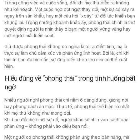
Trong công việc và cuộc sống, đôi khi mọi thứ diễn ra không
như kế hoạch. Một cuộc họp đột ngột thay đổi, một sự cố xảy ra
ngay trên sân khấu, hay một câu hỏi “xoáy” từ đối tác khiến bạn
khựng lại. Trong những khoảnh khắc ấy, phong thái chính là thứ
quyết định người ta nhìn thấy ở bạn: một người vững vàng hay
một người mất kiểm soát.
Giữ được phong thái không có nghĩa là tỏ ra điềm tĩnh, mà là
thực sự làm chủ cảm xúc và phản ứng linh hoạt. Bởi lẽ, chỉ khi
tâm trí bạn đủ bình ổn, sự ứng biến khéo léo mới có thể xuất
hiện.
Hiểu đúng về “phong thái” trong tình huống bất
ngờ
Nhiều người nghĩ phong thái chỉ nằm ở dáng đứng, giọng nói
hay phong cách ăn mặc. Thực tế, phong thái thể hiện rõ nhất
khi mọi thứ không như mong đợi.
Khi bạn đối diện một sự cố, người khác sẽ nhìn vào cách bạn
phản ứng – không phải vào điều bạn nói.
Một người có phong thái không phản ứng theo bản năng, mà