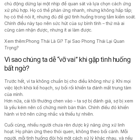
chủ động dừng lại một nhịp để quan sát và lựa chọn cách ứng
xử phù hợp. Họ có thể phản ứng nhanh, nhưng không hấp tấp;
họ có thể nói ít, nhưng đủ để giữ tình huống trong tầm kiểm soát.
Chính điều này tạo nên sức hút của sự bình tĩnh – thứ mà ai
cũng cảm nhận được, nhưng ít ai làm được.
Xem thêm:
Phong Thái Là Gì? Tại Sao Phong Thái Lại Quan
Trọng?
Vì sao chúng ta dễ “vỡ vai” khi gặp tình huống
bất ngờ?
Trước hết, vì ta không chuẩn bị cho điều không như ý. Khi mọi
việc lệch khỏi kế hoạch, sự bối rối khiến ta đánh mất trung tâm
của mình.
Hơn nữa, cái tôi thường chen vào – ta sợ bị đánh giá, sợ bị xem
là yếu kém nên cố chứng minh bản thân. Chính điều đó khiến
hành vi trở nên cứng nhắc và thiếu tự nhiên.
Cuối cùng, nhiều người chưa rèn được kỹ năng ứng xử linh
hoạt. Họ phản ứng theo thói quen, không theo bối cảnh. Mỗi
người, mỗi tình huống đòi hỏi một cách xử lý khác nhau, và nếu