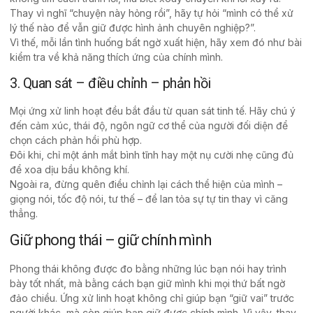
Thay vì nghĩ “chuyện này hỏng rồi”, hãy tự hỏi “mình có thể xử
lý thế nào để vẫn giữ được hình ảnh chuyên nghiệp?”.
Vì thế, mỗi lần tình huống bất ngờ xuất hiện, hãy xem đó như bài
kiểm tra về khả năng thích ứng của chính mình.
3. Quan sát – điều chỉnh – phản hồi
Mọi ứng xử linh hoạt đều bắt đầu từ
quan sát
tinh tế. Hãy chú ý
đến cảm xúc, thái độ, ngôn ngữ cơ thể của người đối diện để
chọn cách phản hồi phù hợp.
Đôi khi, chỉ một ánh mắt bình tĩnh hay một nụ cười nhẹ cũng đủ
để xoa dịu bầu không khí.
Ngoài ra, đừng quên điều chỉnh lại cách thể hiện của mình –
giọng nói, tốc độ nói, tư thế – để lan tỏa sự tự tin thay vì căng
thẳng.
Giữ phong thái – giữ chính mình
Phong thái không được đo bằng những lúc bạn nói hay trình
bày tốt nhất, mà bằng cách bạn giữ mình khi mọi thứ bất ngờ
đảo chiều. Ứng xử linh hoạt không chỉ giúp bạn “giữ vai” trước
người khác, mà còn giúp bạn giữ được chính mình. Vì vậy, thay