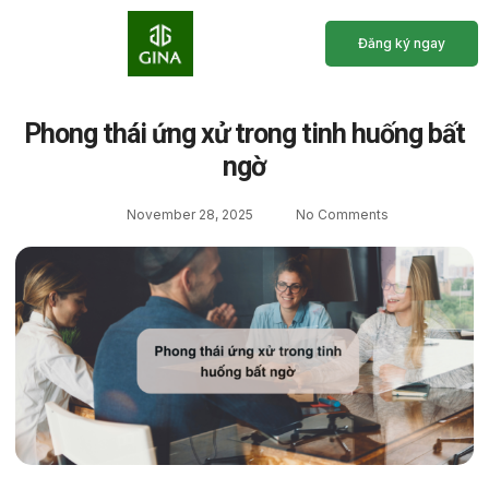
Đăng ký ngay
Trang Chủ
Giới Thiệu
Chương Trình Học
Lịch Khai Giảng
Phong thái ứng xử trong tinh huống bất
ngờ
November 28, 2025
No Comments