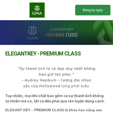
Đăng ký ngay
Trang Chủ
Giới Thiệu
Chương Trình Học
Lịch Khai Giảng
ELEGANTKEY - PREMIUM CLASS
“Sự thanh lịch là vẻ đẹp duy nhất không
bao giờ
tàn
phai.
”
–
Audrey Hepburn – tượng đài nhan
sắc
của Hollywood
từng phát biểu.
Tuy nhiên, mọi khí chất bao gồm cả sự thanh lịch không
tự nhiên mà có, tất cả đều phải qua rèn luyện đúng cách.
ELEGANT KEY – PREMIUM CLASS là khóa học nâng cao