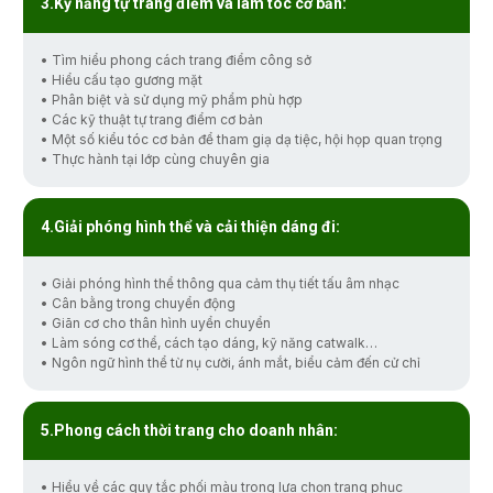
Kỹ năng tự trang điểm và làm tóc cơ bản:
• Tìm hiểu phong cách trang điểm công sở
• Hiểu cấu tạo gương mặt
• Phân biệt và sử dụng mỹ phẩm phù hợp
• Các kỹ thuật tự trang điểm cơ bản
• Một số kiểu tóc cơ bản để tham giạ dạ tiệc, hội họp quan trọng
• Thực hành tại lớp cùng chuyên gia
Giải phóng hình thể và cải thiện dáng đi:
• Giải phóng hình thể thông qua cảm thụ tiết tấu âm nhạc
• Cân bằng trong chuyển động
• Giãn cơ cho thân hình uyển chuyển
• Làm sóng cơ thể, cách tạo dáng, kỹ năng catwalk…
• Ngôn ngữ hình thể từ nụ cười, ánh mắt, biểu cảm đến cử chỉ
Phong cách thời trang cho doanh nhân:
• Hiểu về các quy tắc phối màu trong lựa chọn trang phục