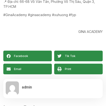
📍 Địa chỉ: 66-68 Võ Văn Tần, Phường Võ Thị Sáu, Quận 3,
TP.HCM
#GinaAcademy #ginaacademy #xuhuong #fyp
GINA ACADEMY
Facebook
Tik Tok
Email
Print
admin