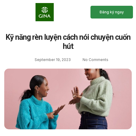
Đăng ký ngay
Trang Chủ
Giới Thiệu
Chương Trình Học
Lịch Khai Giảng
Kỹ năng rèn luyện cách nói chuyện cuốn
hút
September 19, 2023
No Comments