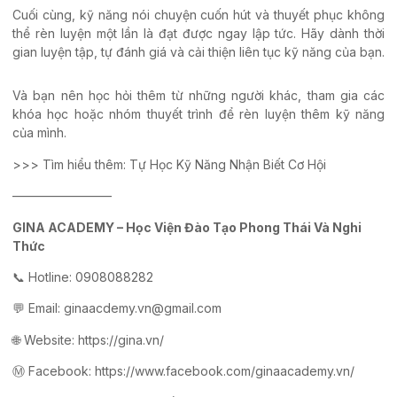
Cuối cùng, kỹ năng nói chuyện cuốn hút và thuyết phục không
thể rèn luyện một lần là đạt được ngay lập tức. Hãy dành thời
gian luyện tập, tự đánh giá và cải thiện liên tục kỹ năng của bạn.
Và bạn nên học hỏi thêm từ những người khác, tham gia các
khóa học hoặc nhóm thuyết trình để rèn luyện thêm kỹ năng
của mình.
>>> Tìm hiểu thêm:
Tự Học Kỹ Năng Nhận Biết Cơ Hội
————————
GINA ACADEMY – Học Viện Đào Tạo Phong Thái Và Nghi
Thức
📞 Hotline: 0908088282
💬 Email: ginaacdemy.vn@gmail.com
🌐 Website: https://gina.vn/
Ⓜ️ Facebook:
https://www.facebook.com/ginaacademy.vn/