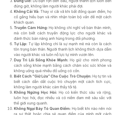
Đúng Giờ:
Dù bận rộn đến đâu, người thanh lịch luôn đến
đúng giờ, không làm người khác phải đợi.
Không Cãi Vã:
Thay vì cãi vã khi bất đồng quan điểm, họ
cố gắng hiểu bạn và nhìn nhận toàn bộ vấn đề một cách
khách quan.
Truyền Cảm Hứng:
Họ không chỉ nghĩ về bản thân mình,
mà còn biết cách truyền động lực cho người khác và
đánh thức bản năng anh hùng trong đối phương.
Tự Lập:
Tự lập không chỉ là sự mạnh mẽ mà còn là cách
tôn trọng bản thân. Người thanh lịch không thích dựa dẫm
vào người khác và luôn nỗ lực tự mình vươn lên.
Duy Trì Lối Sống Khỏe Mạnh:
Họ giữ cho mình phong
cách sống khỏe mạnh bằng cách chăm sóc sức khỏe và
không uống quá nhiều đồ uống có cồn.
Biết Cách “Giữ Lửa” Cho Cuộc Trò Chuyện:
Họ tự tin và
biết cách dẫn dắt cuộc trò chuyện một cách tích cực,
không làm người khác cảm thấy tồi tệ.
Không Ngừng Học Hỏi:
Họ có kiến thức sâu và rộng,
luôn học hỏi, đọc nhiều và có niềm đam mê sâu sắc với
thế giới xung quanh.
Không Ngại Bày Tỏ Quan Điểm:
Họ biết khi nào nên nói
ra sự thật hoặc chia sẻ quan điểm của mình một cách