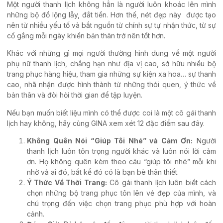
Một người thanh lịch không hẳn là người luôn khoác lên mình
những bộ đồ lộng lẫy, đắt tiền. Hơn thế, nét đẹp này được tạo
nên từ nhiều yếu tố và bắt nguồn từ chính sự tự nhận thức, từ sự
cố gắng mỗi ngày khiến bản thân trở nên tốt hơn.
Khác với những gì mọi người thường hình dung về một người
phụ nữ thanh lịch, chẳng hạn như địa vị cao, sở hữu nhiều bộ
trang phục hàng hiệu, tham gia những sự kiện xa hoa… sự thanh
cao, nhã nhặn được hình thành từ những thói quen, ý thức về
bản thân và đòi hỏi thời gian để tập luyện.
Nếu bạn muốn biết liệu mình có thể được coi là một cô gái thanh
lịch hay không, hãy cùng GINA xem xét 12 đặc điểm sau đây.
Không Quên Nói “Giúp Tôi Nhé” và Cảm Ơn:
Người
thanh lịch luôn tôn trọng người khác và luôn nói lời cảm
ơn. Họ không quên kèm theo câu “giúp tôi nhé” mỗi khi
nhờ vả ai đó, bất kể đó có là bạn bè thân thiết.
Ý Thức Về Thời Trang:
Cô gái thanh lịch luôn biết cách
chọn những bộ trang phục tôn lên vẻ đẹp của mình, và
chú trọng đến việc chọn trang phục phù hợp với hoàn
cảnh.