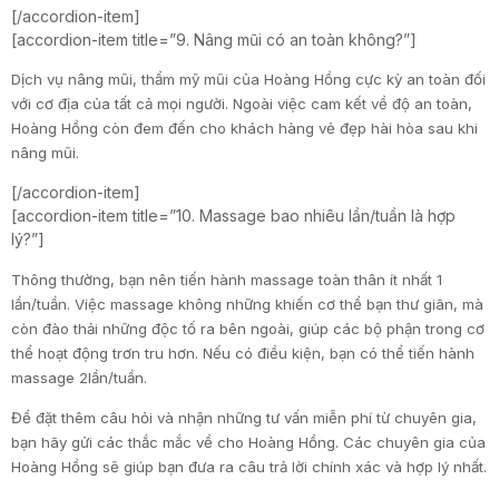
[/accordion-item]
[accordion-item title=”9. Nâng mũi có an toàn không?”]
Dịch vụ nâng mũi, thẩm mỹ mũi của Hoàng Hồng cực kỳ an toàn đối
với cơ địa của tất cả mọi người. Ngoài việc cam kết về độ an toàn,
Hoàng Hồng còn đem đến cho khách hàng vẻ đẹp hài hòa sau khi
nâng mũi.
[/accordion-item]
[accordion-item title=”10. Massage bao nhiêu lần/tuần là hợp
lý?”]
Thông thường, bạn nên tiến hành massage toàn thân ít nhất 1
lần/tuần. Việc massage không những khiến cơ thể bạn thư giãn, mà
còn đào thải những độc tố ra bên ngoài, giúp các bộ phận trong cơ
thể hoạt động trơn tru hơn. Nếu có điều kiện, bạn có thể tiến hành
massage 2lần/tuần.
Để đặt thêm câu hỏi và nhận những tư vấn miễn phí từ chuyên gia,
bạn hãy gửi các thắc mắc về cho Hoàng Hồng. Các chuyên gia của
Hoàng Hồng sẽ giúp bạn đưa ra câu trả lời chính xác và hợp lý nhất.