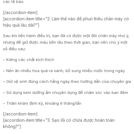
các tế bào.
[/accordion-item]
[accordion-item title=”2. Làm thế nào để phun thêu chân mày có
hiệu quả lâu dài?”]
Sau khi tiến hành điều trị, bạn đã có được một đôi chân mày như ý,
nhưng để giữ được màu bền lâu theo thời gian, bạn nên chú ý một
số điều sau:
– Kiêng các chất kích thích
– Nên ăn nhiều hoa quả ra xanh, bổ sung nhiều nước trong ngày
– Giữ vệ sinh đúng cách hằng ngày theo hướng dẫn của chuyên gia
– Sử dụng kem dưỡng ẩm chuyên dụng để chăm sóc vào ban đêm
– Thăm khám định kỳ, khoảng 6 tháng/lần
[/accordion-item]
[accordion-item title=”3. Sẹo lồi có chữa được hoàn toàn
không?”]