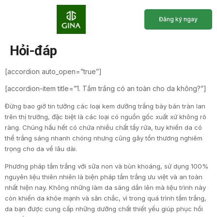
Đăng ký ngay
Trang Chủ
Giới Thiệu
Chương Trình Học
Lịch Khai Giảng
Hỏi-đáp
[accordion auto_open=”true”]
[accordion-item title=”1. Tắm trắng có an toàn cho da không?”]
Đừng bao giờ tin tưởng các loại kem dưỡng trắng bày bán tràn lan
trên thị trường, đặc biệt là các loại có nguồn gốc xuất xứ không rõ
ràng. Chúng hầu hết có chứa nhiều chất tẩy rửa, tuy khiến da có
thể trắng sáng nhanh chóng nhưng cũng gây tổn thương nghiêm
trọng cho da về lâu dài.
Phương pháp tắm trắng với sữa non và bùn khoáng, sử dụng 100%
nguyên liệu thiên nhiên là biện pháp tắm trắng ưu việt và an toàn
nhất hiện nay. Không những làm da sáng dần lên mà liệu trình này
còn khiến da khỏe mạnh và săn chắc, vì trong quá trình tắm trắng,
da bạn được cung cấp những dưỡng chất thiết yếu giúp phục hồi