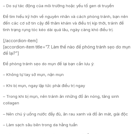
– Do sự tác động của môi trường hoặc yếu tố gen di truyền
Để tìm hiểu kỹ hơn về nguyên nhân và cách phòng tránh, bạn nên
đến các cơ sở tin cậy để thăm khám và điều trị kịp thời, tránh để
tình trạng rụng tóc kéo dài quá lâu, ngày càng khó điều trị.
[/accordion-item]
[accordion-item title=”7. Làm thế nào để phóng tránh sẹo do mụn
để lại?”]
Để phòng tránh sẹo do mụn để lại bạn cần lưu ý:
– Không tự tay sờ mụn, nặn mụn
– Khi bị mụn, ngay lập tức phải điều trị ngay
– Trong khi bị mụn, nên tránh ăn những đồ ăn nóng, tăng sinh
collagen
– Nên chú ý uống nước đầy đủ, ăn rau xanh và đồ ăn mát, giải độc
– Làm sạch sâu bên trong da hằng tuần