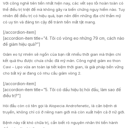
Với công nghê tiên tiến nhất hiện nay, các vết sẹo lồi hoàn toàn có
thể điều trị triệt để mà không gây ra biến chứng nguy hiểm nào. Tuy
nhiên để điều trị có hiệu quả, bạn nên đến những địa chỉ thẩm mỹ
có uy tín và đáng tin cậy để tránh tiền mất tật mang.
[/accordion-item]
[accordion-item title=”4. Tôi có vòng eo những 79 cm, cách nào
để giảm hiệu quả?”]
Giảm eo tự nhiên sẽ ngốn của bạn rất nhiều thời gian mà thậm chí
kết quả thu được chưa chắc đã mỹ mãn. Công nghệ giảm eo thon
Cavi – Lipo vừa an toàn lại tiết kiệm thời gian, là giải pháp bền vững
cho bất kỳ ai đang có nhu cầu giảm vòng 2.
[/accordion-item]
[accordion-item title=”5. Tôi có dấu hiệu bị hói đầu, làm sao để
điều trị?”]
Hói đầu còn có tên gọi là Alopecia Androfenetic, là căn bệnh di
truyền, không chỉ có ở riêng nam giới mà còn xuất hiện cả ở nữ giới.
Bệnh này rất khó chữa trị, cần biết rõ nguyên nhân thì tiến hành