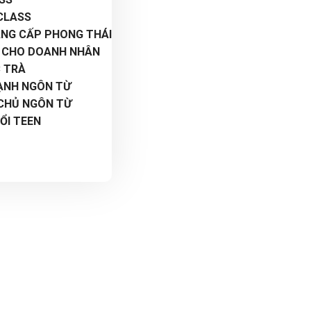
CLASS
NÂNG CẤP PHONG THÁI
 CHO DOANH NHÂN
C TRÀ
ẠNH NGÔN TỪ
 CHỦ NGÔN TỪ
ỔI TEEN