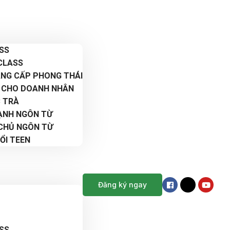
ASS
CLASS
NÂNG CẤP PHONG THÁI
 CHO DOANH NHÂN
C TRÀ
ẠNH NGÔN TỪ
 CHỦ NGÔN TỪ
ỔI TEEN
Đăng ký ngay
ASS