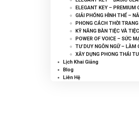
ELEGANT KEY – PREMIUM 
GIẢI PHÓNG HÌNH THỂ – 
PHONG CÁCH THỜI TRANG
KỸ NĂNG BÀN TIỆC VÀ TIỆ
POWER OF VOICE – SỨC M
TƯ DUY NGÔN NGỮ – LÀM
XÂY DỰNG PHONG THÁI TU
Lịch Khai Giảng
Blog
Liên Hệ