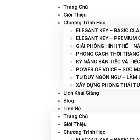
Trang Chủ
Giới Thiệu
Chương Trình Học
ELEGANT KEY – BASIC CL
ELEGANT KEY – PREMIUM 
GIẢI PHÓNG HÌNH THỂ – 
PHONG CÁCH THỜI TRANG
KỸ NĂNG BÀN TIỆC VÀ TIỆ
POWER OF VOICE – SỨC M
TƯ DUY NGÔN NGỮ – LÀM
XÂY DỰNG PHONG THÁI TU
Lịch Khai Giảng
Blog
Liên Hệ
Trang Chủ
Giới Thiệu
Chương Trình Học
ELEGANT KEY – BASIC CL